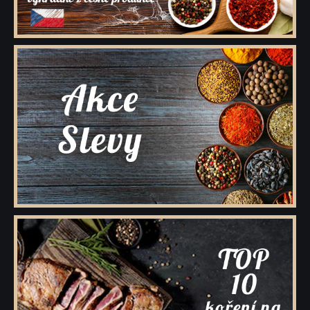
Kořenící směsi pro masnou výrobu
Minutkové šťávy a omáčky
Semena
Ovoce sušené
Polévky
Cukry a dochucovací cukry
Soli a dochucovací soli
Maďarské originální kořenící speciality
Sušené houby
Tekutá koření a dochucovadla
Marinády a pasty
Potravinové přípravky
Bělka
Dárkové dřevěné kazety s kořením