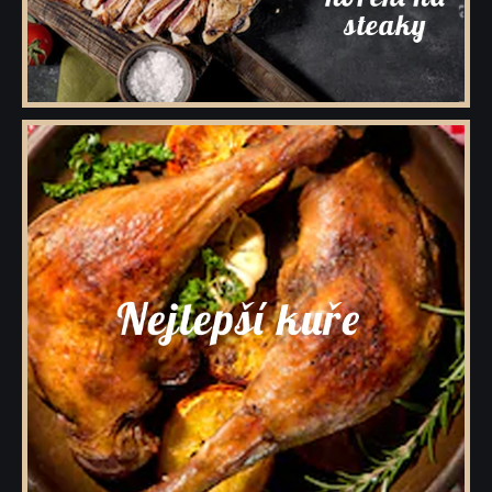
Dárkové krabičky a rukávy s kořením
Prázdné dózy a kořenky na koření
Přihlášení pro VO