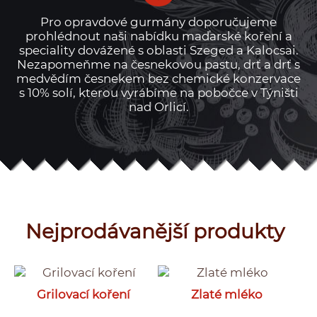
Pro opravdové gurmány doporučujeme
prohlédnout naši nabídku maďarské koření a
speciality dovážené s oblasti Szeged a Kalocsai.
Nezapomeňme na česnekovou pastu, drť a drť s
medvědím česnekem bez chemické konzervace
s 10% solí, kterou vyrábíme na pobočce v Týništi
nad Orlicí.
Nejprodávanější produkty
Grilovací koření
Zlaté mléko