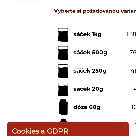
Vyberte si požadovanou varian
sáček 1kg
1 38
sáček 500g
76
sáček 250g
41
sáček 20g
4
dóza 60g
1
mini dóza 20g
x
Cookies a GDPR