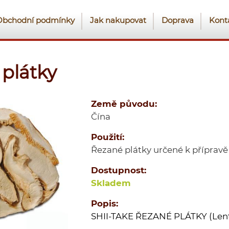
Obchodní podmínky
Jak nakupovat
Doprava
Kont
 plátky
Země původu:
Čína
Použití:
Řezané plátky určené k přípravě
Dostupnost:
Skladem
Popis:
SHII-TAKE ŘEZANÉ PLÁTKY (Lent