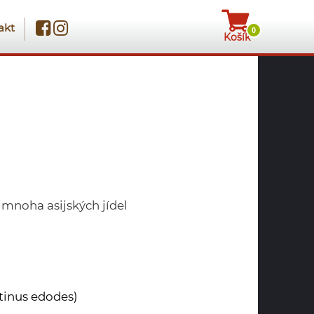
akt
0
Košík
 mnoha asijských jídel
inus edodes)