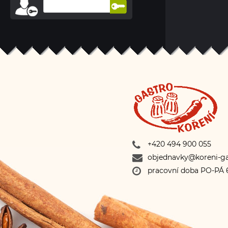
+420 494 900 055
objednavky@koreni-ga
pracovní doba PO-PÁ 6