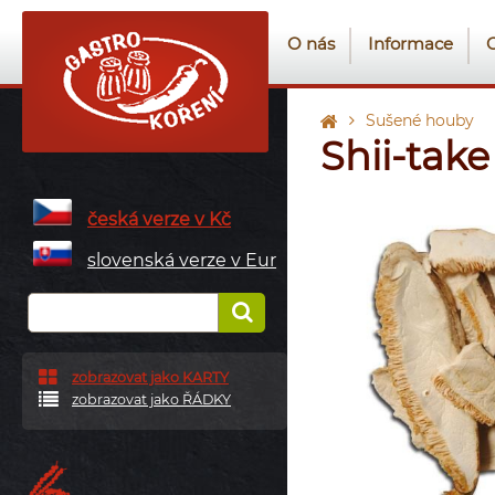
O nás
Informace
Sušené houby
Shii-take
česká verze v Kč
slovenská verze v Eur
zobrazovat jako KARTY
zobrazovat jako ŘÁDKY