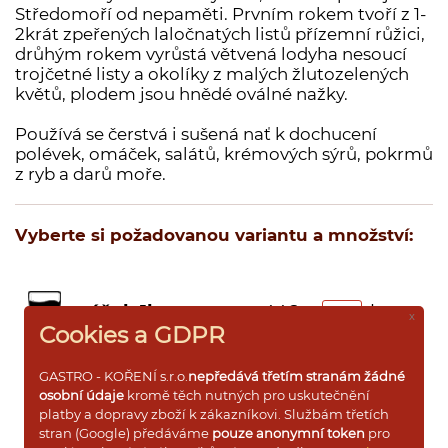
Středomoří od nepaměti. Prvním rokem tvoří z 1-
Dárkové dřevěné kazety s kořením
2krát zpeřených laločnatých listů přízemní růžici,
drůhým rokem vyrůstá větvená lodyha nesoucí
Dárkové krabičky a rukávy s kořením
trojčetné listy a okolíky z malých žlutozelených
Prázdné dózy a kořenky na koření
květů, plodem jsou hnědé oválné nažky.
Používá se čerstvá i sušená nať k dochucení
polévek, omáček, salátů, krémových sýrů, pokrmů
z ryb a darů moře.
Přihlášení pro VO
Vyberte si požadovanou variantu a množství:
sáček 1kg
446 ,-
ks
x
Cookies a GDPR
sáček 500g
245 ,-
ks
GASTRO - KOŘENÍ s.r.o.
nepředává třetím stranám žádné
osobní údaje
kromě těch nutných pro uskutečnění
platby a dopravy zboží k zákazníkovi. Službám třetích
sáček 250g
135 ,-
ks
stran (Google) předáváme
pouze anonymní token
pro