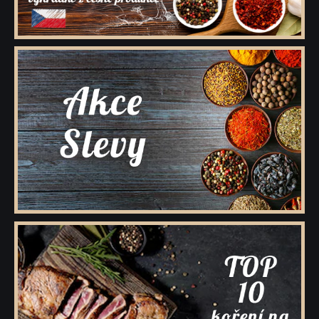
Kořenící směsi pro masnou výrobu
Minutkové šťávy a omáčky
Semena
Ovoce sušené
Polévky
Cukry a dochucovací cukry
Soli a dochucovací soli
Maďarské originální kořenící speciality
Sušené houby
Tekutá koření a dochucovadla
Marinády a pasty
Potravinové přípravky
Bělka
Dárkové dřevěné kazety s kořením