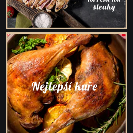
Dárkové krabičky a rukávy s kořením
Prázdné dózy a kořenky na koření
Přihlášení pro VO