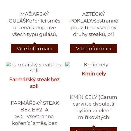
MAĎARSKÝ
AZTÉCKÝ
GULÁŠKořenící směs
POKLADVšestranné
určená k přípravě
použití na všechny
všech typů gulášů,
druhy steaků, při
polévek a omáček
rožnění a grilování, na
paprikového typu.
zapečené vepřové
Více informací
Více informací
plátky, do marinád,
omáček a šťáv, vhodné
i do zapečených
Kmin cely
brambor, těstovin,
Farmářský steak bez
rýže, a dušené zeleniny.
soli
KMÍN CELÝ (Carum
FARMÁŘSKÝ STEAK
carvi)Je dvouletá
BEZ E 621 A
bylina z čeleni
SOLIVšestranná
miříkovitých
kořenící směs, bez
(Apiaceae). V prvním
přidaného glutamátu
roce se podobá řepě a