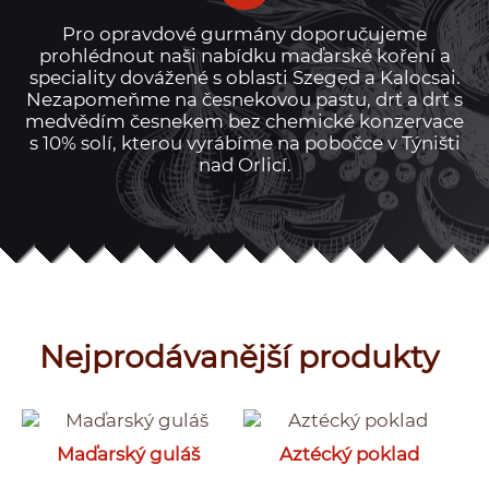
Pro opravdové gurmány doporučujeme
prohlédnout naši nabídku maďarské koření a
speciality dovážené s oblasti Szeged a Kalocsai.
Nezapomeňme na česnekovou pastu, drť a drť s
medvědím česnekem bez chemické konzervace
s 10% solí, kterou vyrábíme na pobočce v Týništi
nad Orlicí.
Nejprodávanější produkty
Maďarský guláš
Aztécký poklad