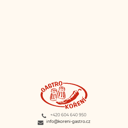
Gastro koření
(@
Gastro-koření
) • Instagram photos and videos
+420 604 640 950
info@koreni-gastro.cz