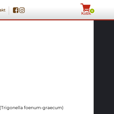
akt
0
Košík
(Trigonella foenum-graecum)