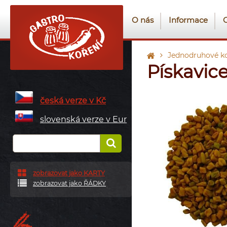
O nás
Informace
Jednodruhové ko
Pískavice
česká verze v Kč
slovenská verze v Eur
zobrazovat jako KARTY
zobrazovat jako ŘÁDKY