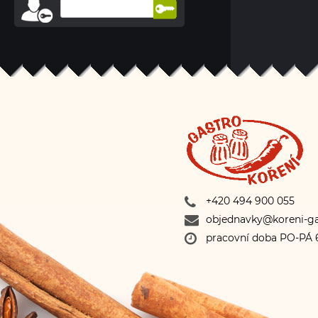
+420 494 900 055
objednavky@koreni-ga
pracovní doba PO-PÁ 6