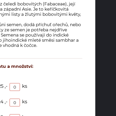
z čeledi bobovitých (Fabaceae), její
a západní Asie. Je to keříčkovitá
tnými listy a žlutými bobovitými květy,
vůni semen, dodá příchuť ořechů, nebo
ty ze semen je potřeba nejdříve
Semena se používají do indické
o jihoindické mleté směsi sambhar a
e vhodná k čočce.
tu a množství:
5 ,-
ks
4 ,-
ks