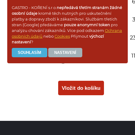
sáček 250g
6
GASTRO - KOŘENÍ s.r.o.
nepředává třetím stranám žádné
osobní údaje
kromě těch nutných pro uskutečnění
sáček 60g
3
platby a dopravy zboží k zákazníkovi. Službám třetích
stran (Google) předáváme
pouze anonymní token
pro
analýzu chování zákazníků. Více pod odkazem
Ochrana
osobních údajů
nebo
Cookies
Přijmout
výchozí
dóza 700g
23
nastavení
?
mini dóza 250g
1