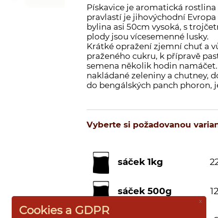
Pískavice je aromatická rostlina 
pravlastí je jihovýchodní Evropa 
bylina asi 50cm vysoká, s trojče
plody jsou vícesemenné lusky.
Krátké opražení zjemní chuť a 
praženého cukru, k přípravě pas
semena několik hodin namáčet. 
nakládané zeleniny a chutney, d
do bengálských panch phoron, j
Vyberte si požadovanou varian
sáček 1kg
22
sáček 500g
12
x
Cookies a GDPR