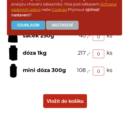
sáček 1kg
133 ,-
ks
analýzu chování zákazníků. Více pod odkazem
Ochrana
osobních údajů
nebo
Cookies
Přijmout
výchozí
nastavení
?
sáček 500g
72 ,-
ks
sáček 250g
40 ,-
ks
dóza 1kg
217 ,-
ks
mini dóza 300g
108 ,-
ks