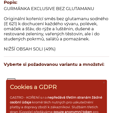
Popis:
Dárkové dřevěné kazety s kořením
GURMÁNKA EXCLUSIVE BEZ GLUTAMANU
Dárkové krabičky a rukávy s kořením
Originální kořenící směs bez glutamanu sodného
Prázdné dózy a kořenky na koření
(E 621) k dochucení každého vývaru, polévek,
omáček a šťáv, do rýže a luštěnin, dušené a
restované zeleniny, vařených těstovin, ale i do
studených pokrmů, salátů a pomazánek.
NIŽŠÍ OBSAH SOLI (49%)
Přihlášení pro VO
Vyberte si požadovanou variantu a množství:
x
sáček 5kg
664 ,-
ks
Cookies a GDPR
GASTRO - KOŘENÍ s.r.o.
nepředává třetím stranám žádné
sáček 3kg
398 ,-
ks
osobní údaje
kromě těch nutných pro uskutečnění
platby a dopravy zboží k zákazníkovi. Službám třetích
stran (Google) předáváme
pouze anonymní token
pro