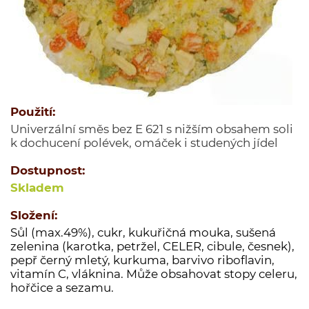
Jednodruhové koření
Kořenící směsi
Kořenící směsi pro masnou výrobu
Minutkové šťávy a omáčky
Semena
Použití:
Ovoce sušené
Univerzální směs bez E 621 s nižším obsahem soli
Polévky
k dochucení polévek, omáček i studených jídel
Cukry a dochucovací cukry
Dostupnost:
Soli a dochucovací soli
Skladem
Maďarské originální kořenící speciality
Složení:
Sušené houby
Sůl (max.49%), cukr, kukuřičná mouka, sušená
Tekutá koření a dochucovadla
zelenina (karotka, petržel, CELER, cibule, česnek),
pepř černý mletý, kurkuma, barvivo riboflavin,
Marinády a pasty
vitamín C, vláknina. Může obsahovat stopy celeru,
Potravinové přípravky
hořčice a sezamu.
Bělka