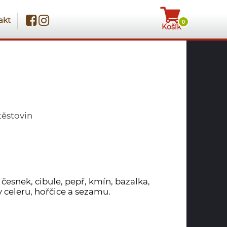
akt
0
Košík
těstovin
 česnek, cibule, pepř, kmín, bazalka,
 celeru, hořčice a sezamu.