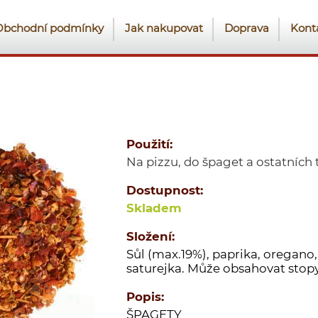
Obchodní podmínky
Jak nakupovat
Doprava
Kont
Použití:
Na pizzu, do špaget a ostatních 
Dostupnost:
Skladem
Složení:
Sůl (max.19%), paprika, oregano,
saturejka. Může obsahovat stopy
Popis:
ŠPAGETY