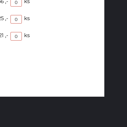
6 ,-
ks
5 ,-
ks
21 ,-
ks