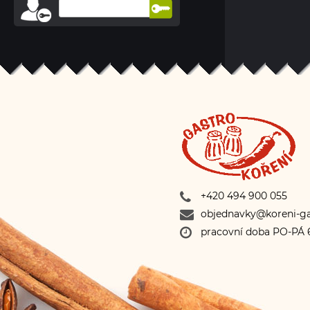
+420 494 900 055
objednavky@koreni-ga
pracovní doba PO-PÁ 6