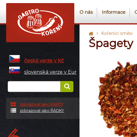
O nás
Informace
Kořenící směsi
Špagety
česká verze v Kč
slovenská verze v Eur
zobrazovat jako KARTY
zobrazovat jako ŘÁDKY