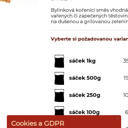
Bylinková kořenící směs vhodná 
vařených či zapečených těstovin,
na dušenou a grilovanou zeleni
Vyberte si požadovanou varian
sáček 1kg
35
sáček 500g
1
sáček 250g
10
sáček 100g
6
x
Cookies a GDPR