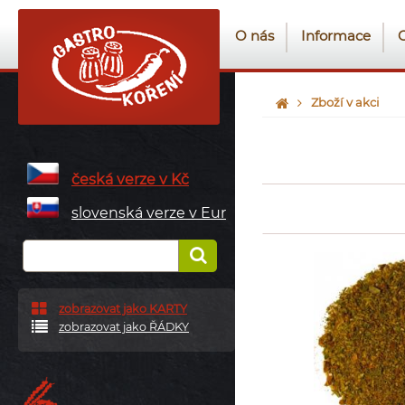
O nás
Informace
Zboží v akci
česká verze v Kč
slovenská verze v Eur
zobrazovat jako KARTY
zobrazovat jako ŘÁDKY