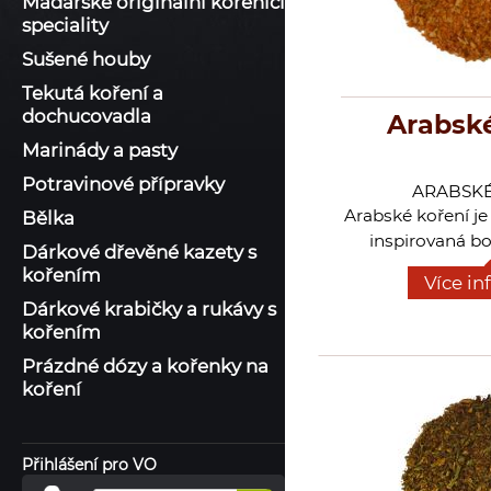
Maďarské originální kořenící
speciality
Sušené houby
Tekutá koření a
dochucovadla
Arabské
Marinády a pasty
Potravinové přípravky
ARABSKÉ
Arabské koření j
Bělka
inspirovaná b
Dárkové dřevěné kazety s
Blízkého východ
kořením
Více in
přípravě masa n
Dárkové krabičky a rukávy s
cizrnového ra
kořením
zeleniny. Hodí 
Prázdné dózy a kořenky na
vegetariánských jí
koření
otevře dveře pl
Orie
Přihlášení pro VO