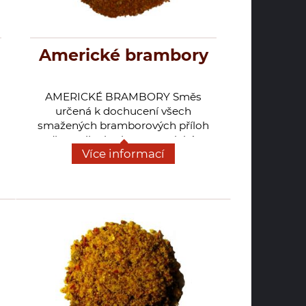
Americké brambory
AMERICKÉ BRAMBORY Směs
určená k dochucení všech
smažených bramborových příloh
(hranolky, krokety, americké
Více informací
brambory aj. pomfrity). Vhodné i na
pečené brambory s kmínem,
zapečené francouzské brambory,
ale i zapečené těstoviny nebo
zeleninu.