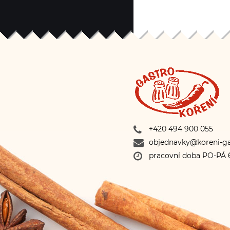
+420 494 900 055
objednavky@koreni-ga
pracovní doba PO-PÁ 6