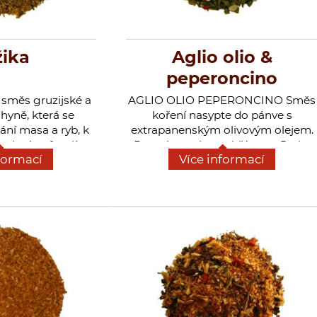
ika
Aglio olio &
peperoncino
směs gruzijské a
AGLIO OLIO PEPERONCINO Směs
yně, která se
koření nasypte do pánve s
ání masa a ryb, k
extrapanenským olivovým olejem.
 zejména fazolím,
Pomalu nechte zahřát cca. 5min.
formací
Více informací
užívá se především
Přidejte uvařené těstoviny a
čního arménského
promíchejte se směsí koření.
. Má příjemnou
Dávkování: Jedna kávová lžička na
chuť. Prodává se
jednu osobu.
 ve formě pasty.