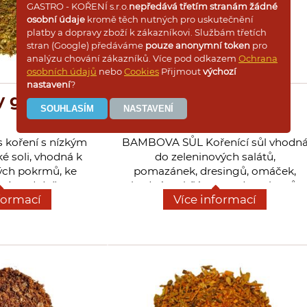
GASTRO - KOŘENÍ s.r.o.
nepředává třetím stranám žádné
osobní údaje
kromě těch nutných pro uskutečnění
platby a dopravy zboží k zákazníkovi. Službám třetích
stran (Google) předáváme
pouze anonymní token
pro
analýzu chování zákazníků. Více pod odkazem
Ochrana
osobních údajů
nebo
Cookies
Přijmout
výchozí
nastavení
?
 gril
Bambova sůl
koření s nízkým
BAMBOVA SŮL Kořenící sůl vhodn
 soli, vhodná k
do zeleninových salátů,
ých pokrmů, ke
pomazánek, dresingů, omáček,
ění, pod dušenou
vhodné na bílé maso, do pokrmů z
formací
Více informací
vin, rýže a jiných
ryb, ale i do luštěnin, rýže a
l. Má voňavou
brambor. Můžeme s touto kořenící
ť. Neobsahuje
solí posypat třeba i chléb s máslem
n sodný.