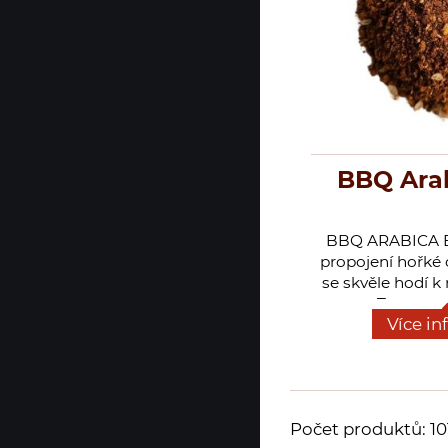
BBQ Arab
BBQ ARABICA 
propojení hořké c
se skvěle hodí 
masa. Touto smě
Více in
báječně dochuti
Kouřové tóny a t
doplňují maso,
vepřové, zvěři
Počet produktů: 10