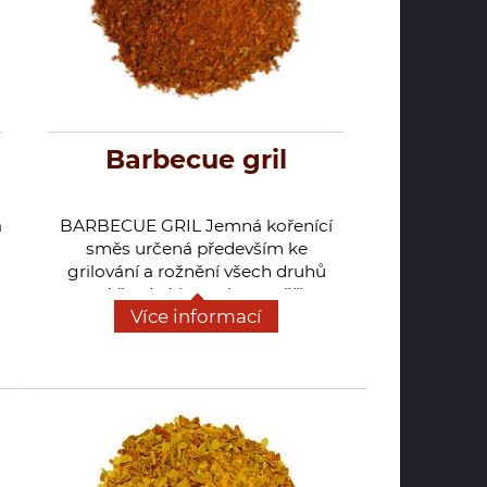
Barbecue gril
á
BARBECUE GRIL Jemná kořenící
směs určená především ke
grilování a rožnění všech druhů
mas. Vhodná i na ryby a zvěřinu,
Více informací
možno dochutit pečené brambory
či dušenou zeleninu. Zvýrazňuje
.
chuť marinád.