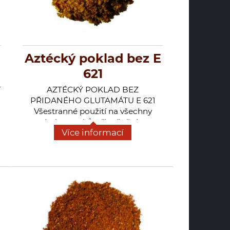
Aztécký poklad bez E
621
í
AZTÉCKÝ POKLAD BEZ
PŘIDANÉHO GLUTAMÁTU E 621
Všestranné použití na všechny
druhy steaků, při rožnění a
Více informací
grilování, na zapečené vepřové
plátky, do marinád, omáček a šťáv,
vhodné i do zapečených brambor,
těstovin, rýže, a dušené zeleniny.