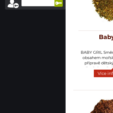
Baby
BABY GRIL Směs 
obsahem mořské
přípravě dětsk
grilování a rožn
Více in
zeleninu, do těsto
dietních jíde
nepálivou chu
glutama