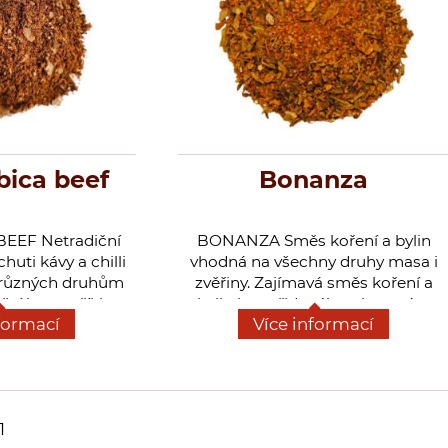
ica beef
Bonanza
BEEF
Netradiční
BONANZA
Směs koření a bylin
huti kávy a chilli
vhodná na všechny druhy masa i
k různých druhům
zvěřiny. Zajímavá směs koření a
sí lze napříklat
bylin bez přidaného glutamátu
formací
Více informací
t hovězí steak.
dokonale ochutí upravované jídlo
mavá barva skvěle
pečením, nebo grilováním.
 hlavně hovězí,
nu nebo žebra.
1