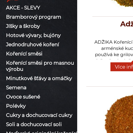
AKCE - SLEVY
Bramborový program
Adž
Jíšky a škroby
Hotové vývary, bujóny
ADŽIKA Kořenící 
Jednodruhové koření
arménské kuch
Kořenící směsi
používá ke grilov
dušené zelenině,
Kořenící směsi pro masnou
Více in
lilku a čočce. Po
výrobu
k přípravě tradi
Minutkové šťávy a omáčky
pokrmu šašlik
jemně pikantní 
Semena
prášková, ale i
Ovoce sušené
Polévky
Cukry a dochucovací cukry
Soli a dochucovací soli