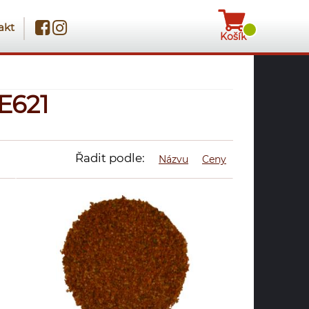
akt
Košík
E621
Řadit podle:
Názvu
Ceny