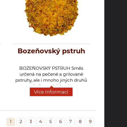
Bozeňovský pstruh
BOZEŇOVSKÝ PSTRUH Směs
určená na pečené a grilované
pstruhy, ale i mnoho jiných druhů
sladkovodních ryb.
Více informací
1
2
3
4
5
6
7
8
9